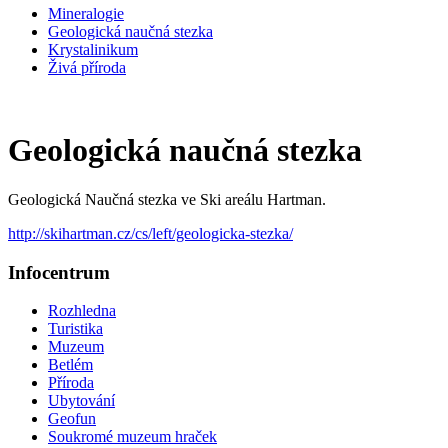
Mineralogie
Geologická naučná stezka
Krystalinikum
Živá příroda
Geologická naučná stezka
Geologická Naučná stezka ve Ski areálu Hartman.
http://skihartman.cz/cs/left/geologicka-stezka/
Infocentrum
Rozhledna
Turistika
Muzeum
Betlém
Příroda
Ubytování
Geofun
Soukromé muzeum hraček