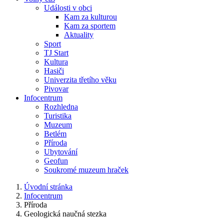
Události v obci
Kam za kulturou
Kam za sportem
Aktuality
Sport
TJ Start
Kultura
Hasiči
Univerzita třetího věku
Pivovar
Infocentrum
Rozhledna
Turistika
Muzeum
Betlém
Příroda
Ubytování
Geofun
Soukromé muzeum hraček
Úvodní stránka
Infocentrum
Příroda
Geologická naučná stezka