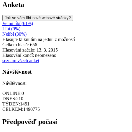
Anketa
Jak se vám líbí nové webové stránky?
Velmi líbí (61%)
Líbí (9%)
Nelíbí (30%)
Hlasujte kliknutím na jednu z možností
Celkem hlasů: 656
Hlasování začalo: 13. 3. 2015
Hlasování končí: neomezeno
seznam všech anket
Návštěvnost
Návštěvnost:
ONLINE:
0
DNES:
210
TÝDEN:
1451
CELKEM:
1490775
Předpověď počasí