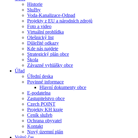
Historie
Služby
Voda-Kanalizace-Odpad
Projekty z EU a národních zdrojů
Foto a video
Virtuální prohlídka
Olešnický list
Důležité odkazy
Kde nás najdete
Strategický plán obce
Škola
Závazné vyhlášky obce
Úřad
Úřední deska
Povinné informace
Hlavní dokumenty obce
E-podatelna
Zastupitelstvo obce
Czech POINT
Projekty KH kraje
Ceník služeb
Ochrana obyvatel
Kontakt
Nový územní plán
Volný čas