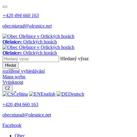
+420 494 660 163
obecniurad@olesnice.net
Olešnice
v Orlických horách
Olešnice
v Orlických horách
Hledaný výraz
Hledat
rozšířené vyhledávání
Mapa webu
Vytisknout
CZ
Čeština
English
Deutsch
+420 494 660 163
obecniurad@olesnice.net
Facebook
Obec