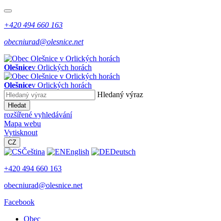
+420 494 660 163
obecniurad@olesnice.net
Olešnice
v Orlických horách
Olešnice
v Orlických horách
Hledaný výraz
Hledat
rozšířené vyhledávání
Mapa webu
Vytisknout
CZ
Čeština
English
Deutsch
+420 494 660 163
obecniurad@olesnice.net
Facebook
Obec