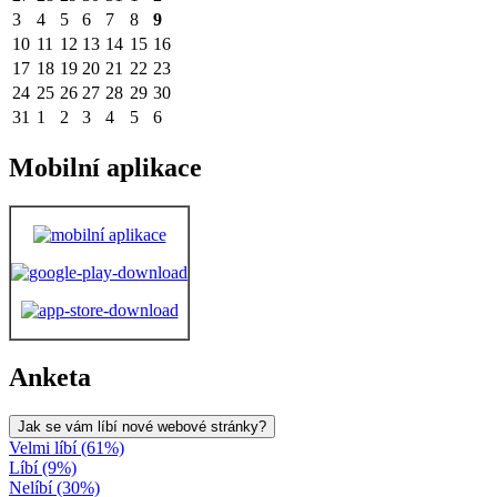
3
4
5
6
7
8
9
10
11
12
13
14
15
16
17
18
19
20
21
22
23
24
25
26
27
28
29
30
31
1
2
3
4
5
6
Mobilní aplikace
Anketa
Jak se vám líbí nové webové stránky?
Velmi líbí (61%)
Líbí (9%)
Nelíbí (30%)