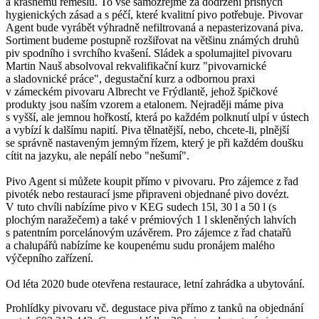
a krásnému řemeslu. To vše samozřejmě za dodržení přísných
hygienických zásad a s péčí, které kvalitní pivo potřebuje. Pivovar
Agent bude vyrábět výhradně nefiltrovaná a nepasterizovaná piva.
Sortiment budeme postupně rozšiřovat na většinu známých druhů
piv spodního i svrchího kvašení. Sládek a spolumajitel pivovaru
Martin Nauš absolvoval rekvalifikační kurz "pivovarnické
a sladovnické práce", degustační kurz a odbornou praxi
v zámeckém pivovaru Albrecht ve Frýdlantě, jehož špičkové
produkty jsou naším vzorem a etalonem. Nejraději máme piva
s vyšší, ale jemnou hořkostí, která po každém polknutí ulpí v ústech
a vybízí k dalšímu napití. Piva tělnatější, nebo, chcete-li, plnější
se správně nastaveným jemným řízem, který je při každém doušku
cítit na jazyku, ale nepálí nebo "nešumí".
Pivo Agent si můžete koupit přímo v pivovaru. Pro zájemce z řad
pivoték nebo restaurací jsme připraveni objednané pivo dovézt.
V tuto chvíli nabízíme pivo v KEG sudech 15l, 30 l a 50 l (s
plochým naražečem) a také v prémiových 1 l skleněných lahvích
s patentním porcelánovým uzávěrem. Pro zájemce z řad chatařů
a chalupářů nabízíme ke koupenému sudu pronájem malého
výčepního zařízení.
Od léta 2020 bude otevřena restaurace, letní zahrádka a ubytování.
Prohlídky pivovaru vč. degustace piva přímo z tanků na objednání