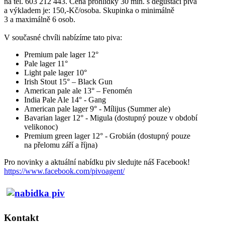
na tel. 603 212 443. Cena prohlídky 30 min. s degustací piva
a výkladem je: 150,-Kč/osoba. Skupinka o minimálně
3 a maximálně 6 osob.
V současné chvíli nabízíme tato piva:
Premium pale lager 12°
Pale lager 11°
Light pale lager 10°
Irish Stout 15° – Black Gun
American pale ale 13° – Fenomén
India Pale Ale 14° - Gang
American pale lager 9° - Mílijus (Summer ale)
Bavarian lager 12° - Migula (dostupný pouze v období
velikonoc)
Premium green lager 12° - Grobián (dostupný pouze
na přelomu září a října)
Pro novinky a aktuální nabídku piv sledujte náš Facebook!
https://www.facebook.com/pivoagent/
Kontakt