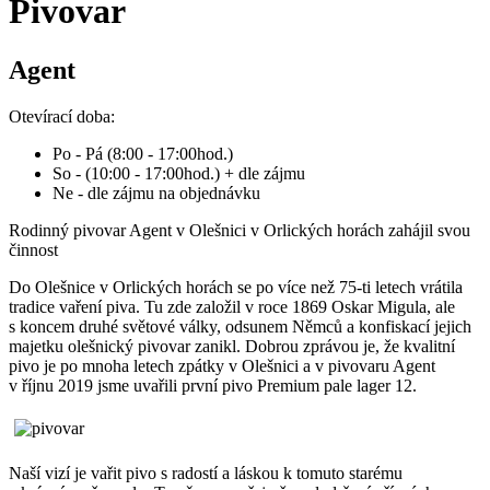
Pivovar
Agent
Otevírací doba:
Po - Pá (8:00 - 17:00hod.)
So - (10:00 - 17:00hod.) + dle zájmu
Ne - dle zájmu na objednávku
Rodinný pivovar Agent v Olešnici v Orlických horách zahájil svou
činnost
Do Olešnice v Orlických horách se po více než 75-ti letech vrátila
tradice vaření piva. Tu zde založil v roce 1869 Oskar Migula, ale
s koncem druhé světové války, odsunem Němců a konfiskací jejich
majetku olešnický pivovar zanikl. Dobrou zprávou je, že kvalitní
pivo je po mnoha letech zpátky v Olešnici a v pivovaru Agent
v říjnu 2019 jsme uvařili první pivo Premium pale lager 12.
Naší vizí je vařit pivo s radostí a láskou k tomuto starému