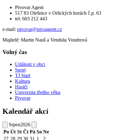
Pivovar Agent
517 83 Olešnice v Orlických horách č.p. 63
tel: 603 212 443
e-mail:
pivovar@pivoagent.cz
Majitelé: Martin Nauš a Vendula Vondrová
Volný čas
Události v obci
Sport
TJ Start
Kultura
Hasiči
Univerzita třetího věku
Pivovar
Kalendář akcí
Srpen
2026
Po
Út
St
Čt
Pá
So
Ne
27
28
29
30
31
1
2