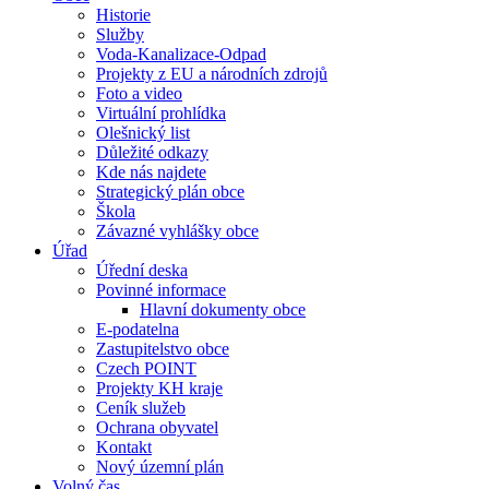
Historie
Služby
Voda-Kanalizace-Odpad
Projekty z EU a národních zdrojů
Foto a video
Virtuální prohlídka
Olešnický list
Důležité odkazy
Kde nás najdete
Strategický plán obce
Škola
Závazné vyhlášky obce
Úřad
Úřední deska
Povinné informace
Hlavní dokumenty obce
E-podatelna
Zastupitelstvo obce
Czech POINT
Projekty KH kraje
Ceník služeb
Ochrana obyvatel
Kontakt
Nový územní plán
Volný čas