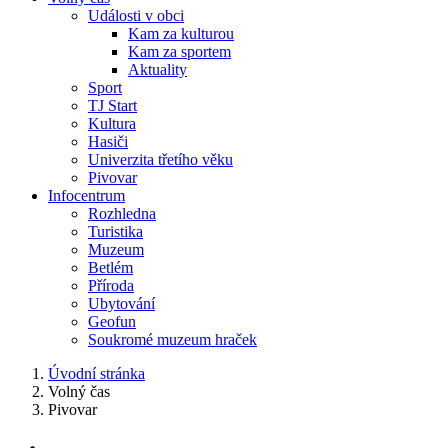
Události v obci
Kam za kulturou
Kam za sportem
Aktuality
Sport
TJ Start
Kultura
Hasiči
Univerzita třetího věku
Pivovar
Infocentrum
Rozhledna
Turistika
Muzeum
Betlém
Příroda
Ubytování
Geofun
Soukromé muzeum hraček
Úvodní stránka
Volný čas
Pivovar