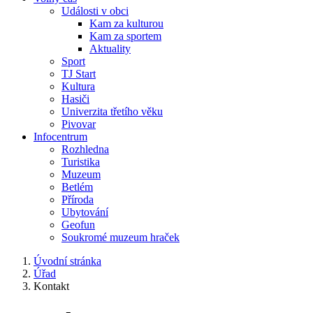
Události v obci
Kam za kulturou
Kam za sportem
Aktuality
Sport
TJ Start
Kultura
Hasiči
Univerzita třetího věku
Pivovar
Infocentrum
Rozhledna
Turistika
Muzeum
Betlém
Příroda
Ubytování
Geofun
Soukromé muzeum hraček
Úvodní stránka
Úřad
Kontakt