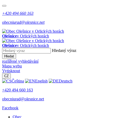
+420 494 660 163
obecniurad@olesnice.net
Olešnice
v Orlických horách
Olešnice
v Orlických horách
Hledaný výraz
Hledat
rozšířené vyhledávání
Mapa webu
Vytisknout
CZ
Čeština
English
Deutsch
+420 494 660 163
obecniurad@olesnice.net
Facebook
Obec