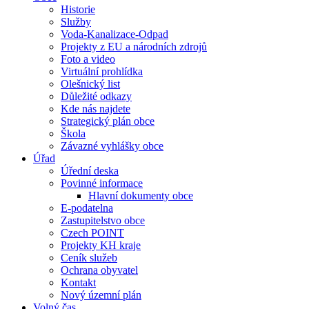
Historie
Služby
Voda-Kanalizace-Odpad
Projekty z EU a národních zdrojů
Foto a video
Virtuální prohlídka
Olešnický list
Důležité odkazy
Kde nás najdete
Strategický plán obce
Škola
Závazné vyhlášky obce
Úřad
Úřední deska
Povinné informace
Hlavní dokumenty obce
E-podatelna
Zastupitelstvo obce
Czech POINT
Projekty KH kraje
Ceník služeb
Ochrana obyvatel
Kontakt
Nový územní plán
Volný čas