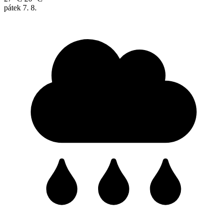
pátek
7. 8.