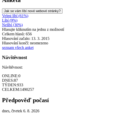
Jak se vám líbí nové webové stránky?
Velmi líbí (61%)
Líbí (9%)
Nelíbí (30%)
Hlasujte kliknutím na jednu z možností
Celkem hlasů: 656
Hlasování začalo: 13. 3. 2015
Hlasování končí: neomezeno
seznam všech anket
Návštěvnost
Návštěvnost:
ONLINE:
0
DNES:
87
TÝDEN:
933
CELKEM:
1490257
Předpověď počasí
dnes, čtvrtek 6. 8. 2026