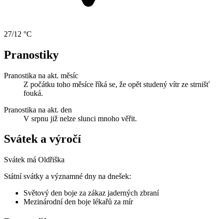
27/12 °C
Pranostiky
Pranostika na akt. měsíc
Z počátku toho měsíce říká se, že opět studený vítr ze strnišť
fouká.
Pranostika na akt. den
V srpnu již nelze slunci mnoho věřit.
Svátek a výročí
Svátek má
Oldřiška
Státní svátky a významné dny na dnešek:
Světový den boje za zákaz jaderných zbraní
Mezinárodní den boje lékařů za mír