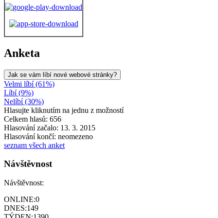
Anketa
Jak se vám líbí nové webové stránky?
Velmi líbí (61%)
Líbí (9%)
Nelíbí (30%)
Hlasujte kliknutím na jednu z možností
Celkem hlasů: 656
Hlasování začalo: 13. 3. 2015
Hlasování končí: neomezeno
seznam všech anket
Návštěvnost
Návštěvnost:
ONLINE:
0
DNES:
149
TÝDEN:
1390