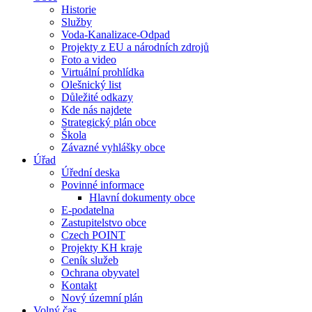
Historie
Služby
Voda-Kanalizace-Odpad
Projekty z EU a národních zdrojů
Foto a video
Virtuální prohlídka
Olešnický list
Důležité odkazy
Kde nás najdete
Strategický plán obce
Škola
Závazné vyhlášky obce
Úřad
Úřední deska
Povinné informace
Hlavní dokumenty obce
E-podatelna
Zastupitelstvo obce
Czech POINT
Projekty KH kraje
Ceník služeb
Ochrana obyvatel
Kontakt
Nový územní plán
Volný čas