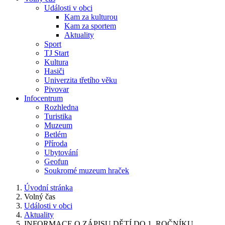
Události v obci
Kam za kulturou
Kam za sportem
Aktuality
Sport
TJ Start
Kultura
Hasiči
Univerzita třetího věku
Pivovar
Infocentrum
Rozhledna
Turistika
Muzeum
Betlém
Příroda
Ubytování
Geofun
Soukromé muzeum hraček
Úvodní stránka
Volný čas
Události v obci
Aktuality
INFORMACE O ZÁPISU DĚTÍ DO 1. ROČNÍKU...