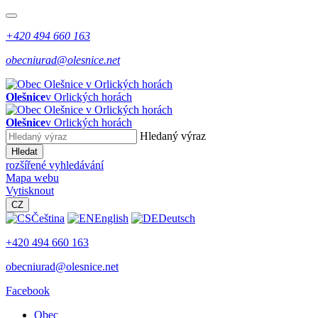
+420 494 660 163
obecniurad@olesnice.net
Olešnice
v Orlických horách
Olešnice
v Orlických horách
Hledaný výraz
Hledat
rozšířené vyhledávání
Mapa webu
Vytisknout
CZ
Čeština
English
Deutsch
+420 494 660 163
obecniurad@olesnice.net
Facebook
Obec