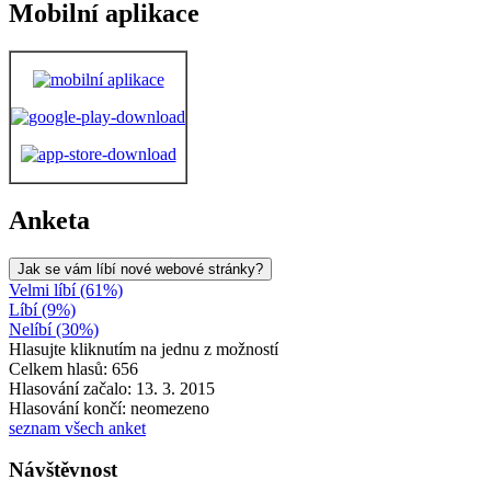
Mobilní aplikace
Anketa
Jak se vám líbí nové webové stránky?
Velmi líbí (61%)
Líbí (9%)
Nelíbí (30%)
Hlasujte kliknutím na jednu z možností
Celkem hlasů: 656
Hlasování začalo: 13. 3. 2015
Hlasování končí: neomezeno
seznam všech anket
Návštěvnost