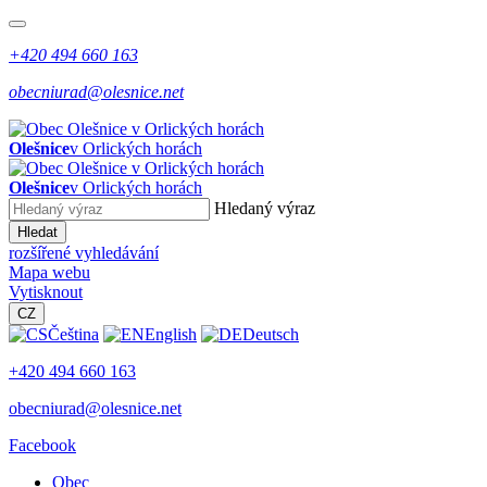
+420 494 660 163
obecniurad@olesnice.net
Olešnice
v Orlických horách
Olešnice
v Orlických horách
Hledaný výraz
Hledat
rozšířené vyhledávání
Mapa webu
Vytisknout
CZ
Čeština
English
Deutsch
+420 494 660 163
obecniurad@olesnice.net
Facebook
Obec