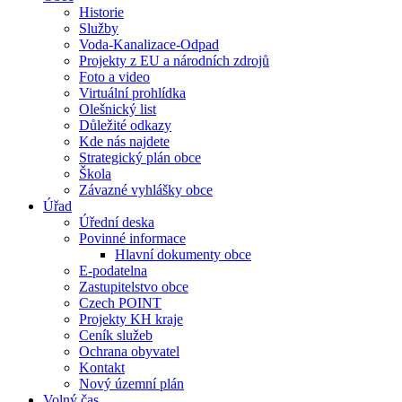
Historie
Služby
Voda-Kanalizace-Odpad
Projekty z EU a národních zdrojů
Foto a video
Virtuální prohlídka
Olešnický list
Důležité odkazy
Kde nás najdete
Strategický plán obce
Škola
Závazné vyhlášky obce
Úřad
Úřední deska
Povinné informace
Hlavní dokumenty obce
E-podatelna
Zastupitelstvo obce
Czech POINT
Projekty KH kraje
Ceník služeb
Ochrana obyvatel
Kontakt
Nový územní plán
Volný čas