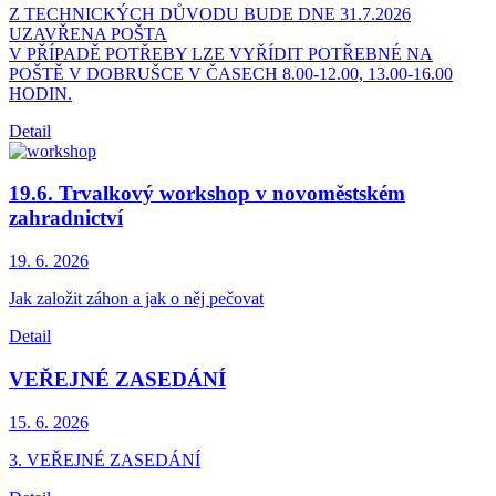
Z TECHNICKÝCH DŮVODU BUDE DNE 31.7.2026
UZAVŘENA POŠTA
V PŘÍPADĚ POTŘEBY LZE VYŘÍDIT POTŘEBNÉ NA
POŠTĚ V DOBRUŠCE V ČASECH 8.00-12.00, 13.00-16.00
HODIN.
Detail
19.6. Trvalkový workshop v novoměstském
zahradnictví
19. 6.
2026
Jak založit záhon a jak o něj pečovat
Detail
VEŘEJNÉ ZASEDÁNÍ
15. 6.
2026
3. VEŘEJNÉ ZASEDÁNÍ