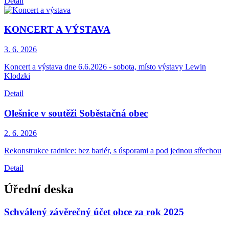
Detail
KONCERT A VÝSTAVA
3. 6.
2026
Koncert a výstava dne 6.6.2026 - sobota, místo výstavy Lewin
Klodzki
Detail
Olešnice v soutěži Soběstačná obec
2. 6.
2026
Rekonstrukce radnice: bez bariér, s úsporami a pod jednou střechou
Detail
Úřední deska
Schválený závěrečný účet obce za rok 2025