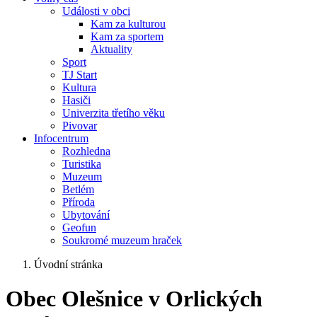
Události v obci
Kam za kulturou
Kam za sportem
Aktuality
Sport
TJ Start
Kultura
Hasiči
Univerzita třetího věku
Pivovar
Infocentrum
Rozhledna
Turistika
Muzeum
Betlém
Příroda
Ubytování
Geofun
Soukromé muzeum hraček
Úvodní stránka
Obec Olešnice v Orlických