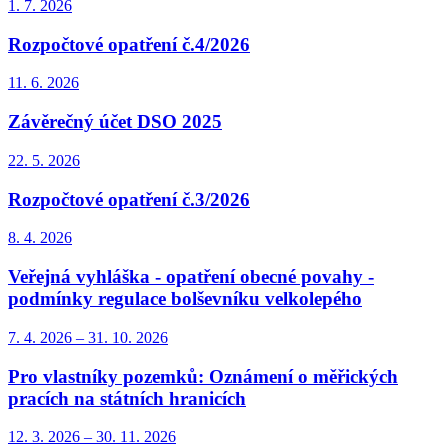
1. 7.
2026
Rozpočtové opatření č.4/2026
11. 6.
2026
Závěrečný účet DSO 2025
22. 5.
2026
Rozpočtové opatření č.3/2026
8. 4.
2026
Veřejná vyhláška - opatření obecné povahy -
podmínky regulace bolševníku velkolepého
7. 4.
2026
–
31. 10.
2026
Pro vlastníky pozemků: Oznámení o měřických
pracích na státních hranicích
12. 3.
2026
–
30. 11.
2026