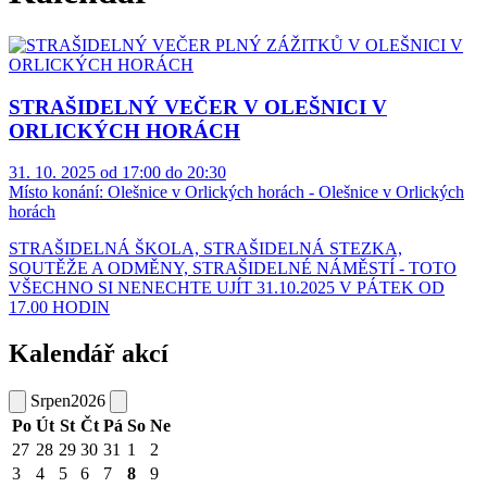
STRAŠIDELNÝ VEČER V OLEŠNICI V
ORLICKÝCH HORÁCH
31. 10. 2025 od 17:00 do 20:30
Místo konání:
Olešnice v Orlických horách - Olešnice v Orlických
horách
STRAŠIDELNÁ ŠKOLA, STRAŠIDELNÁ STEZKA,
SOUTĚŽE A ODMĚNY, STRAŠIDELNÉ NÁMĚSTÍ - TOTO
VŠECHNO SI NENECHTE UJÍT 31.10.2025 V PÁTEK OD
17.00 HODIN
Kalendář akcí
Srpen
2026
Po
Út
St
Čt
Pá
So
Ne
27
28
29
30
31
1
2
3
4
5
6
7
8
9