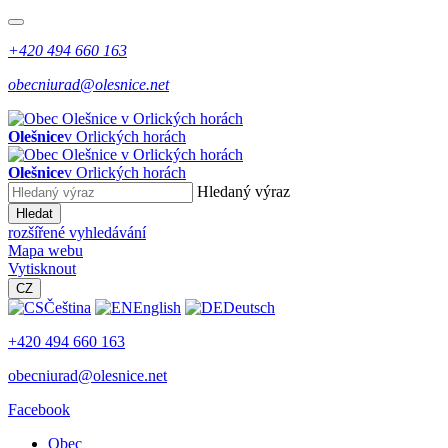
+420 494 660 163
obecniurad@olesnice.net
Olešnice
v Orlických horách
Olešnice
v Orlických horách
Hledaný výraz
Hledat
rozšířené vyhledávání
Mapa webu
Vytisknout
CZ
Čeština
English
Deutsch
+420 494 660 163
obecniurad@olesnice.net
Facebook
Obec