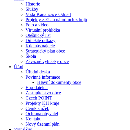
Historie
Služby
Voda-Kanalizace-Odpad
Projekty z EU a národních zdrojů
Foto a video
Virtuální prohlídka
Olešnický list
Důležité odkazy
Kde nás najdete
Strategický plán obce
Škola
Závazné vyhlášky obce
Úřad
Úřední deska
Povinné informace
Hlavní dokumenty obce
E-podatelna
Zastupitelstvo obce
Czech POINT
Projekty KH kraje
Ceník služeb
Ochrana obyvatel
Kontakt
Nový územní plán
Volný čas