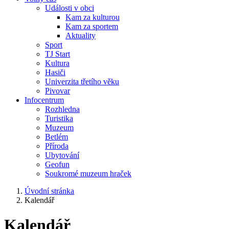
Události v obci
Kam za kulturou
Kam za sportem
Aktuality
Sport
TJ Start
Kultura
Hasiči
Univerzita třetího věku
Pivovar
Infocentrum
Rozhledna
Turistika
Muzeum
Betlém
Příroda
Ubytování
Geofun
Soukromé muzeum hraček
Úvodní stránka
Kalendář
Kalendář