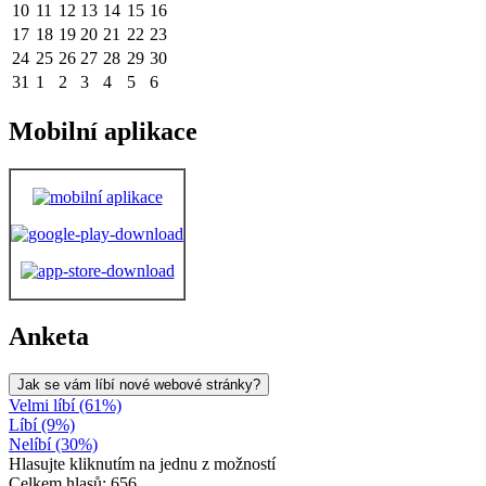
10
11
12
13
14
15
16
17
18
19
20
21
22
23
24
25
26
27
28
29
30
31
1
2
3
4
5
6
Mobilní aplikace
Anketa
Jak se vám líbí nové webové stránky?
Velmi líbí (61%)
Líbí (9%)
Nelíbí (30%)
Hlasujte kliknutím na jednu z možností
Celkem hlasů: 656